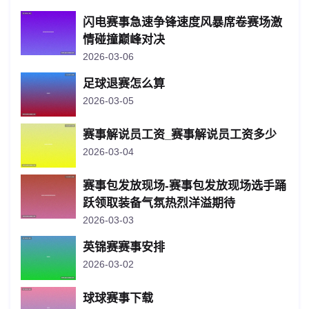
闪电赛事急速争锋速度风暴席卷赛场激
情碰撞巅峰对决
2026-03-06
足球退赛怎么算
2026-03-05
赛事解说员工资_赛事解说员工资多少
2026-03-04
赛事包发放现场-赛事包发放现场选手踊
跃领取装备气氛热烈洋溢期待
2026-03-03
英锦赛赛事安排
2026-03-02
球球赛事下载