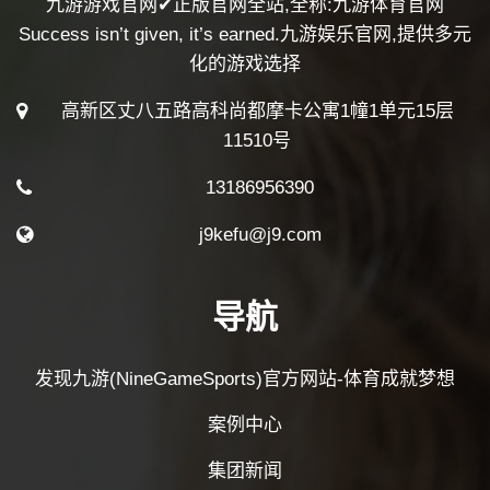
九游游戏官网✔正版官网全站,全称:九游体育官网
Success isn’t given, it’s earned.九游娱乐官网,提供多元
化的游戏选择
高新区丈八五路高科尚都摩卡公寓1幢1单元15层
11510号
13186956390
j9kefu@j9.com
导航
发现九游(NineGameSports)官方网站-体育成就梦想
案例中心
集团新闻