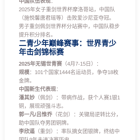
中国队伍表现
：
2025年女子重剑世界杯摩洛哥站，中国队
（施悦馨唐君瑶等）击败爱沙尼亚夺冠。
男子重剑佩剑世界杯分站赛中，中国队稳步
提升积分排名。
二青少年巅峰赛事：世界青少
年击剑锦标赛
2025年无锡世青赛
（4月7-15日）：
规模
：101个国家1444名运动员，争夺18枚
金牌。
中国新生代表现
：
潘其妙
（佩剑）：带病作战，获个人赛1银1
铜，展现顽强斗志。
郭一凡/吕惟乔
（花剑）：关键局逆转比分，
助中国队夺男团铜牌。
李欣遥
（重剑）：率队摘女团银牌，终结中
国队9年未进决赛历史。