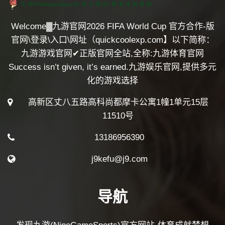
Welcome▓九游官网2026 FIFA World Cup 官方合作-版
官网\登录\入口\网址（quickcoolexp.com】以下简称：
九游游戏官网✔正版官网全站,全称:九游体育官网
Success isn’t given, it’s earned.九游娱乐官网,提供多元
化的游戏选择
高新区丈八五路高科尚都摩卡公寓1幢1单元15层
11510号
13186956390
j9kefu@j9.com
导航