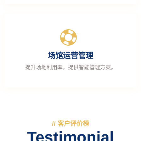
场馆运营管理
提升场地利用率，提供智能管理方案。
// 客户评价榜
Testimonial