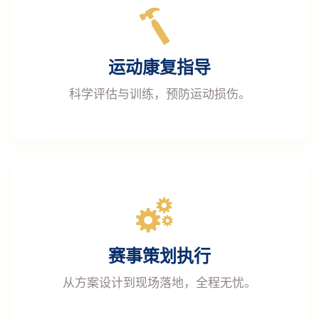
运动康复指导
科学评估与训练，预防运动损伤。
赛事策划执行
从方案设计到现场落地，全程无忧。