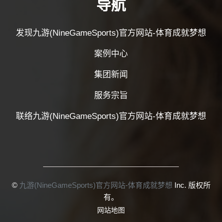
导航
发现九游(NineGameSports)官方网站-体育成就梦想
案例中心
集团新闻
服务宗旨
联络九游(NineGameSports)官方网站-体育成就梦想
©
九游(NineGameSports)官方网站-体育成就梦想
Inc. 版权所
有。
网站地图